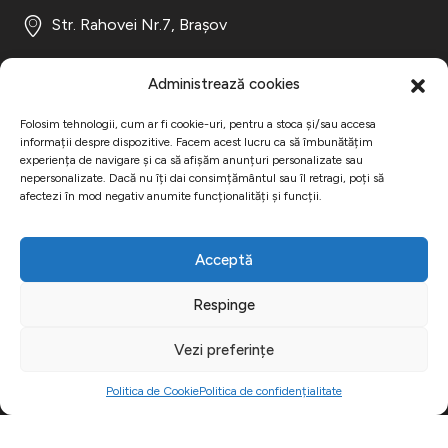
Str. Rahovei Nr.7, Brașov
Program de lucru
Administrează cookies
Folosim tehnologii, cum ar fi cookie-uri, pentru a stoca și/sau accesa
informații despre dispozitive. Facem acest lucru ca să îmbunătățim
Luni - Vineri:
08:30 - 17:00
experiența de navigare și ca să afișăm anunțuri personalizate sau
nepersonalizate. Dacă nu îți dai consimțământul sau îl retragi, poți să
Sâmbătă - Duminică:
închis
afectezi în mod negativ anumite funcționalități și funcții.
Cu ce te putem ajuta?
Acceptă
Respinge
Panouri publicitare Brașov
Vezi preferințe
Print de mari dimensiuni
Producție publicitară Brașov
Politica de Cookie
Politica de confidențialitate