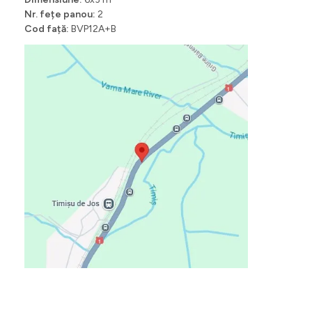
Nr. fețe panou:
2
Cod față:
BVP12A+B