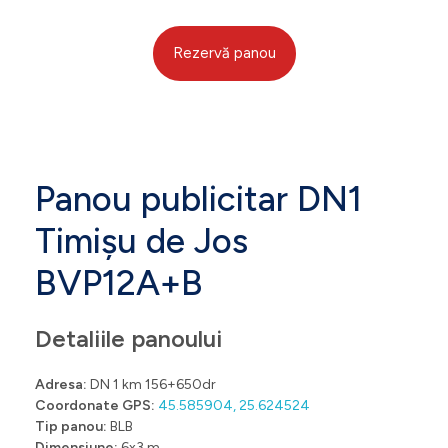
Rezervă panou
Panou publicitar DN1
Timișu de Jos
BVP12A+B
Detaliile panoului
Adresa:
DN 1 km 156+650dr
Coordonate GPS:
45.585904, 25.624524
Tip panou:
BLB
Dimensiune:
6x3 m