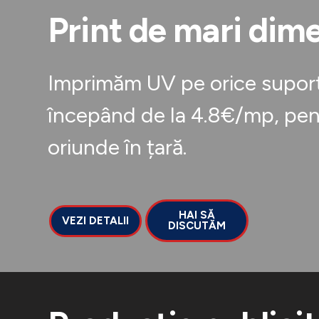
Print de mari dim
Imprimăm UV pe orice suport,
începând de la 4.8€/mp, pent
oriunde în țară.
HAI SĂ
VEZI DETALII
DISCUTĂM