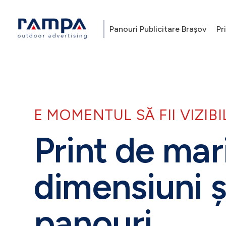
Panouri Publicitare Brașov
Pr
Rampa Design
Outdoor Advertising
E MOMENTUL SĂ FII VIZIBI
Print de mar
dimensiuni ș
panouri