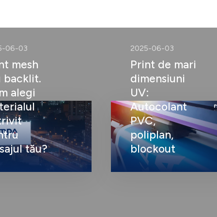
5-06-03
2025-06-03
int mesh
Print de mari
 backlit.
dimensiuni
m alegi
UV:
erialul
Autocolant
rivit
PVC,
ntru
poliplan,
ajul tău?
blockout