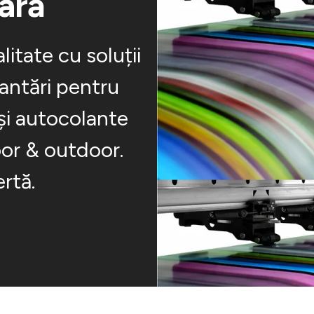
tară
litate cu soluții
lantări pentru
și autocolante
oor & outdoor.
rtă.