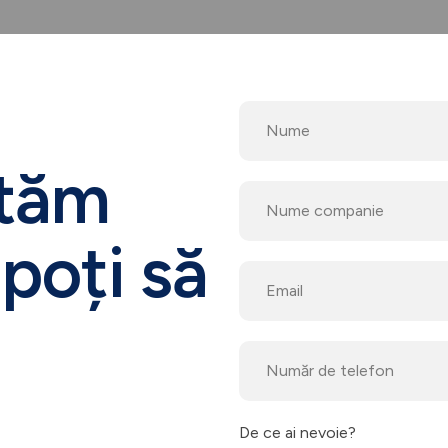
utăm
poți să
De ce ai nevoie?