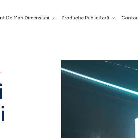
int De Mari Dimensiuni
Producție Publicitară
Contac
L
i
i