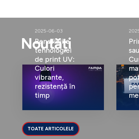
2025-06-03
202
Noutăți
Beneficiile
Pr
tehnologiei
sau
de print UV:
Cu
Culori
mat
vibrante,
pot
rezistență în
pe
timp
mes
TOATE ARTICOLELE