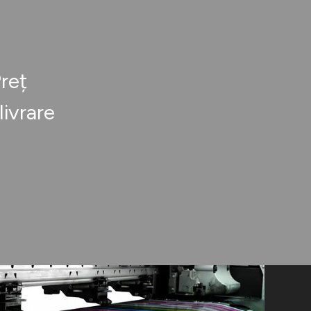
reț
livrare