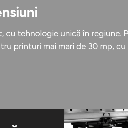
ensiuni
 cu tehnologie unică în regiune. P
ru printuri mai mari de 30 mp, cu 