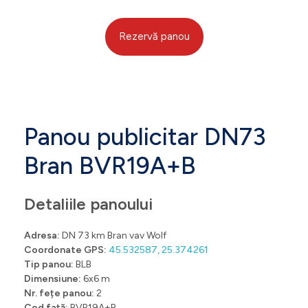
Rezervă panou
Panou publicitar DN73
Bran BVR19A+B
Detaliile panoului
Adresa:
DN 73 km Bran vav Wolf
Coordonate GPS:
45.532587, 25.374261
Tip panou:
BLB
Dimensiune:
6x6 m
Nr. fețe panou:
2
Cod față:
BVR19A+B