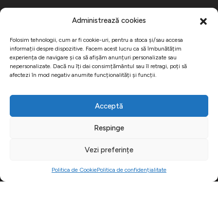
Program de lucru
Administrează cookies
Folosim tehnologii, cum ar fi cookie-uri, pentru a stoca și/sau accesa
informații despre dispozitive. Facem acest lucru ca să îmbunătățim
Luni - Vineri:
08:30 - 17:00
experiența de navigare și ca să afișăm anunțuri personalizate sau
nepersonalizate. Dacă nu îți dai consimțământul sau îl retragi, poți să
Sâmbătă - Duminică:
închis
afectezi în mod negativ anumite funcționalități și funcții.
Cu ce te putem ajuta?
Acceptă
Respinge
Panouri publicitare Brașov
Vezi preferințe
Print de mari dimensiuni
Producție publicitară Brașov
Politica de Cookie
Politica de confidențialitate
Link-uri utile