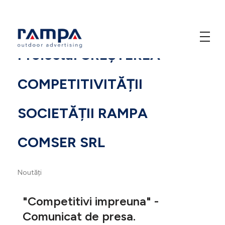
Proiectul CREȘTEREA
Rampa Design
Outdoor Advertising
COMPETITIVITĂȚII
SOCIETĂȚII RAMPA
COMSER SRL
Noutăți
"Competitivi impreuna" -
Comunicat de presa.