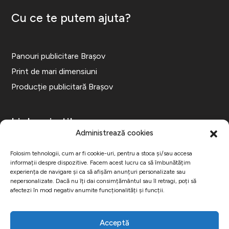
Cu ce te putem ajuta?
Panouri publicitare Brașov
Print de mari dimensiuni
Producție publicitară Brașov
Link-uri utile
Administrează cookies
Folosim tehnologii, cum ar fi cookie-uri, pentru a stoca și/sau accesa
ANPC
informații despre dispozitive. Facem acest lucru ca să îmbunătățim
experiența de navigare și ca să afișăm anunțuri personalizate sau
Politica de Confidențialitate
nepersonalizate. Dacă nu îți dai consimțământul sau îl retragi, poți să
afectezi în mod negativ anumite funcționalități și funcții.
Politica de Cookie
Acceptă