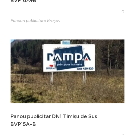
BVP16A+B
0
Panouri publicitare Brașov
Panou publicitar DN1 Timișu de Sus
BVP15A+B