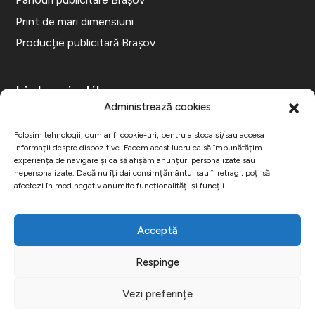
Print de mari dimensiuni
Producție publicitară Brașov
Link-uri utile
Administrează cookies
Folosim tehnologii, cum ar fi cookie-uri, pentru a stoca și/sau accesa
ANPC
informații despre dispozitive. Facem acest lucru ca să îmbunătățim
experiența de navigare și ca să afișăm anunțuri personalizate sau
Politica de Confidențialitate
nepersonalizate. Dacă nu îți dai consimțământul sau îl retragi, poți să
Politica de Cookie
afectezi în mod negativ anumite funcționalități și funcții.
Acceptă
Respinge
© Rampa Outdoor Advertising |
Departament Marketing
Vezi preferințe
Externalizat