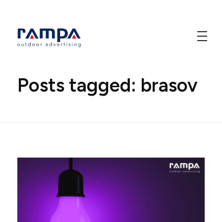
Home
»
brasov
Rampa Design
Outdoor Advertising
Posts tagged: brasov